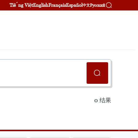
Tiếng Việt
English
Français
Español
Русский
中文
0
结果