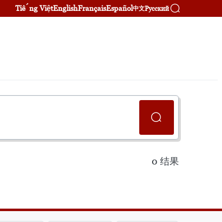
Tiếng Việt
English
Français
Español
Русский
中文
0
结果