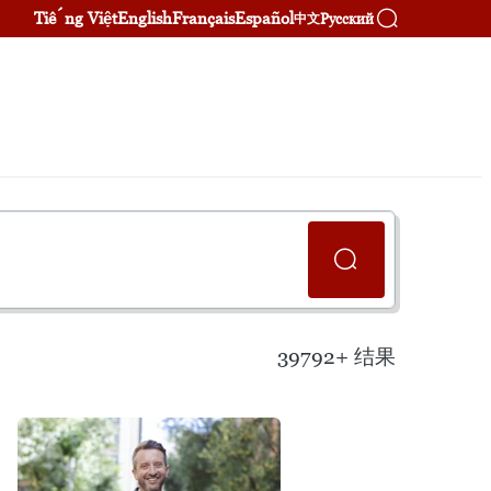
Tiếng Việt
English
Français
Español
Русский
中文
39792+
结果