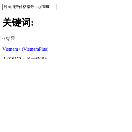
关键词:
0
结果
Vietnam+ (VietnamPlus)
主管部门：越南通讯社
网站总编辑：陈进笋
知识产权
使用条款
RSS
支持
语言
VNA
新闻服务
广告
联系