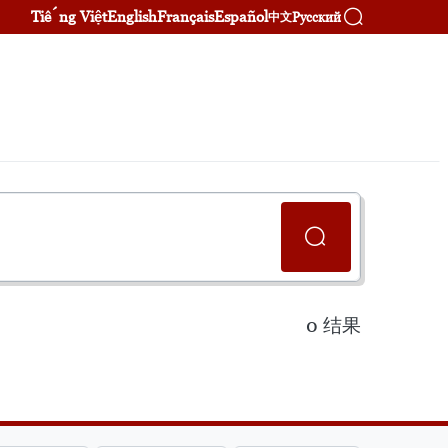
Tiếng Việt
English
Français
Español
Русский
中文
0
结果