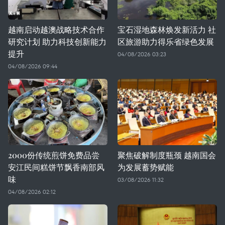
越南启动越澳战略技术合作
宝石湿地森林焕发新活力 社
研究计划 助力科技创新能力
区旅游助力得乐省绿色发展
提升
04/08/2026 03:23
04/08/2026 09:44
2000份传统煎饼免费品尝
聚焦破解制度瓶颈 越南国会
安江民间糕饼节飘香南部风
为发展蓄势赋能
味
03/08/2026 11:32
04/08/2026 02:12