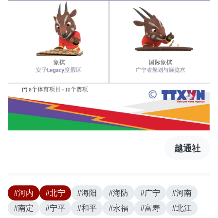
越通社
#河内
#北宁
#海阳
#海防
#广宁
#河南
#南定
#宁平
#和平
#永福
#富寿
#北江