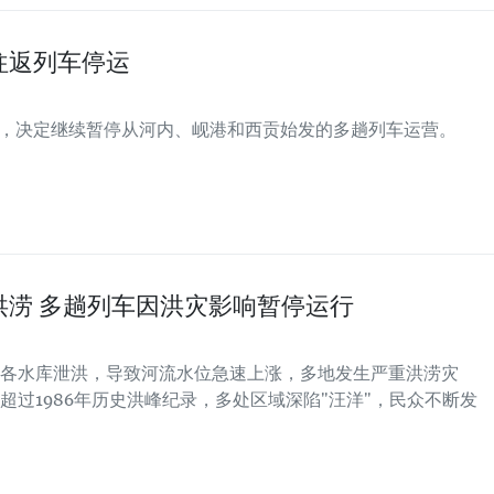
往返列车停运
通知，决定继续暂停从河内、岘港和西贡始发的多趟列车运营。
洪涝 多趟列车因洪灾影响暂停运行
各水库泄洪，导致河流水位急速上涨，多地发生严重洪涝灾
已超过1986年历史洪峰纪录，多处区域深陷"汪洋"，民众不断发