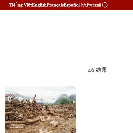
Tiếng Việt
English
Français
Español
Русский
中文
46
结果