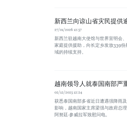
新西兰向谅山省灾民提供逾
27/01/2026 12:57
新西兰驻越南大使馆与世界宣明会、
家庭提供援助，向长定乡发放339
域的持续支持。
越南领导人就泰国南部严
02/12/2025 12:24
获悉泰国南部多省近日遭遇强降雨及
影响，越南国家主席梁强与政府总理
阿努廷·参威拉军致慰问电。