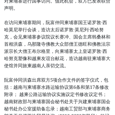
对柬埔寨进行国事访问。值此机会，双方已发表联合
声明。
在访问柬埔寨期间，阮富仲同柬埔寨国王诺罗敦·西
哈莫尼举行会谈，造访太后诺罗敦·莫尼列·西哈努
克，会见柬埔寨参议院议长赛冲、国会主席韩桑林和
首相洪森，乌那隆寺佛教大众部僧王德旺和佛教法宗
派宗长大僧王布尔格里，向柬埔寨太上皇诺罗敦·西
哈努克塑像和越柬友谊台献花，造访越南驻柬埔寨大
使馆并同旅柬越南人亲切交流。
阮富仲同洪森出席双方5项合作文件的签字仪式，包
括：越南与柬埔寨水路运输协议第6条和第17条修改
附录； 越柬公路运输协议实施议定书修改议定书；
越南财政部与柬埔寨国会秘书处关于兴建柬埔寨国会
秘书处办公室援助备忘录；越南工贸部与柬埔寨商务