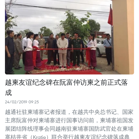
越柬友谊纪念碑在阮富仲访柬之前正式落
成
24/02/2019 09:25
越通社驻柬埔寨记者报道，在越共中央总书记、国家
主席阮富仲对柬埔寨进行国事访问前，柬埔寨祖国发
展团结阵线理事会同越南驻柬埔寨国防武官处在柬埔
寨桔井省（Kratie）联合举行越柬友谊纪念碑落成典