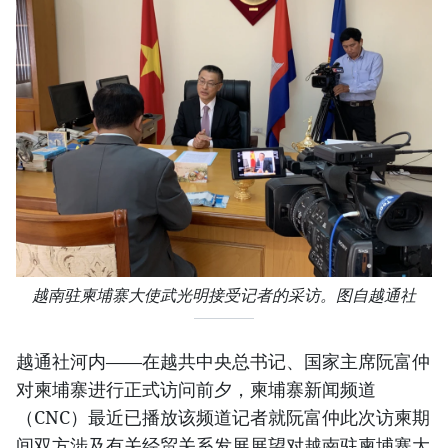
越南驻柬埔寨大使武光明接受记者的采访。图自越通社
越通社河内——在越共中央总书记、国家主席阮富仲
对柬埔寨进行正式访问前夕，柬埔寨新闻频道
（CNC）最近已播放该频道记者就阮富仲此次访柬期
间双方涉及有关经贸关系发展展望对越南驻柬埔寨大