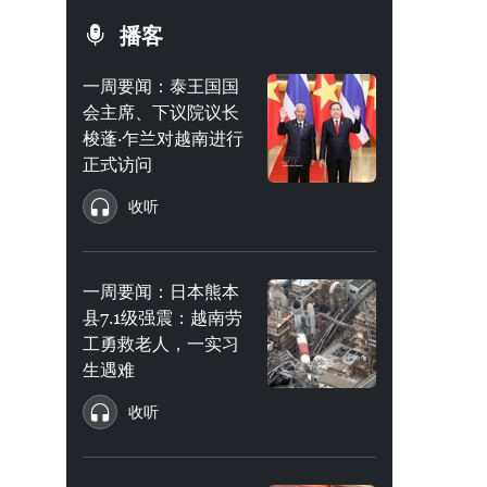
播客
一周要闻：泰王国国
会主席、下议院议长
梭蓬·乍兰对越南进行
正式访问
收听
一周要闻：日本熊本
县7.1级强震：越南劳
工勇救老人，一实习
生遇难
收听