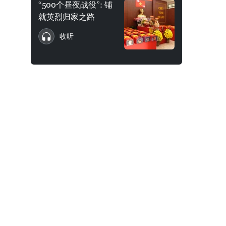
“500个昼夜战役”: 铺
就英烈归家之路
收听