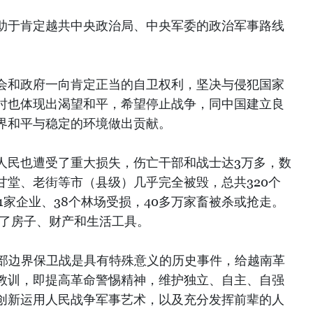
助于肯定越共中央政治局、中央军委的政治军事路线
会和政府一向肯定正当的自卫权利，坚决与侵犯国家
时也体现出渴望和平，希望停止战争，同中国建立良
界和平与稳定的环境做出贡献。
人民也遭受了重大损失，伤亡干部和战士达3万多，数
甘堂、老街等市（县级）几乎完全被毁，总共320个
81家企业、38个林场受损，40多万家畜被杀或抢走。
去了房子、财产和生活工具。
北部边界保卫战是具有特殊意义的历史事件，给越南革
教训，即提高革命警惕精神，维护独立、自主、自强
创新运用人民战争军事艺术，以及充分发挥前辈的人