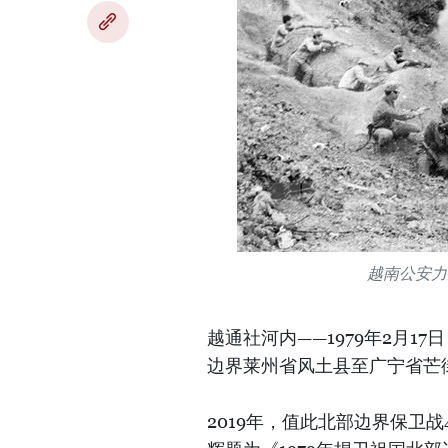
越南公安力
越通社河内——1979年2月
边界莱州省风土县至广宁省芒
2019年，值此北部边界保卫