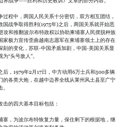
部边界战争——胜利和历史教训》文章的部分内容。
争过程中，两国人民关系十分密切，双方相互团结，
国战争取得胜利(1975年)之后，两国关系就开始恶
军进攻和推翻波尔布特政权以协助柬埔寨人民摆脱种族
国家极力宣传歪曲越南志愿军在柬埔寨领土上的存在
深刻的变化，苏联-中国矛盾加剧，中国-美国关系显
为“头号敌人”。
，1979年2月17日，中方动用6万士兵和500多辆
门的各类大炮，在越中边界全线从莱州风土县至广宁
击。
攻击的四大基本目标包括：
埔寨，为波尔布特恢复力量，保住剩下的根据地，继