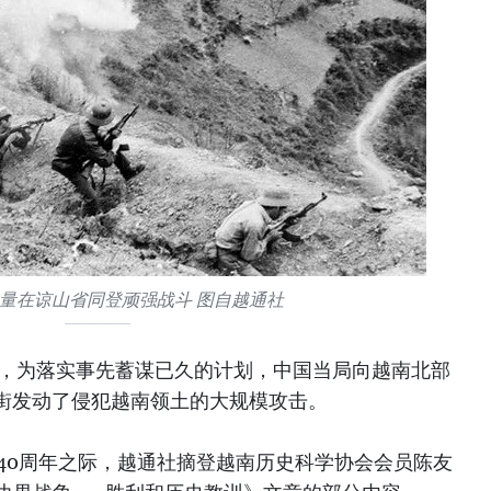
量在谅山省同登顽强战斗 图自越通社
17日，为落实事先蓄谋已久的计划，中国当局向越南北部
街发动了侵犯越南领土的大规模攻击。
战40周年之际，越通社摘登越南历史科学协会会员陈友