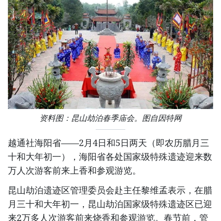
资料图：昆山劫泊春季庙会。图自因特网
越通社海阳省——2月4日和5日两天（即农历腊月三
十和大年初一），海阳省各处国家级特殊遗迹迎来数
万人次游客前来上香和参观游览。
昆山劫泊遗迹区管理委员会赴主任黎维孟表示，在腊
月三十和大年初一，昆山劫泊国家级特殊遗迹区已迎
来2万多人次游客前来烧香和参观游览。春节前，管