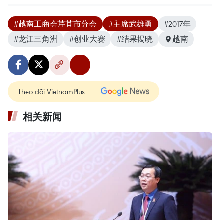
#越南工商会芹苴市分会
#主席武雄勇
#2017年
#龙江三角洲
#创业大赛
#结果揭晓
越南
Theo dõi VietnamPlus
相关新闻