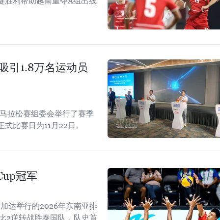
键胜利帮助越南重夺A组出线
吸引1.8万名运动员
际马拉松赛组委会举行了赛季
正式比赛日为11月22日。
Cup冠军
加达举行的2026年东南亚排
以3比2逆转战胜泰国队，队史首