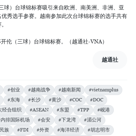
（三球）台球锦标赛吸引来自欧洲、南美洲、非洲、亚
余名优秀选手参赛。越南参加此次台球锦标赛的选手共有
赛。
开伦（三球）台球锦标赛。（越通社-VNA）
越通社
#创业
#越南战争
#越南新闻
#vietnamplus
#东海
#长沙
#黄沙
#COC
#DOC
太经合组织
#ASEAN
#东盟
#TPP
#岘港
#内排国际机场
#会安
#下龙湾
#湄公河
数民族
#FDI
#外资
#海洋经济
#胡志明市