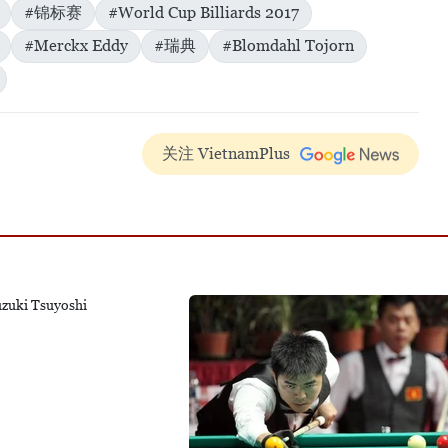
#锦标赛
#World Cup Billiards 2017
#Merckx Eddy
#瑞典
#Blomdahl Tojorn
关注 VietnamPlus