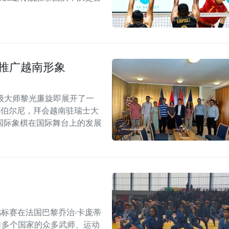
士推广越南形象
级大师黎光廉旋即展开了一
都伯尔尼，拜会越南驻瑞士大
国际象棋在国际舞台上的发展
界锦标赛在法国巴黎乔治·卡庞蒂
引了来自多个国家的众多武师、运动