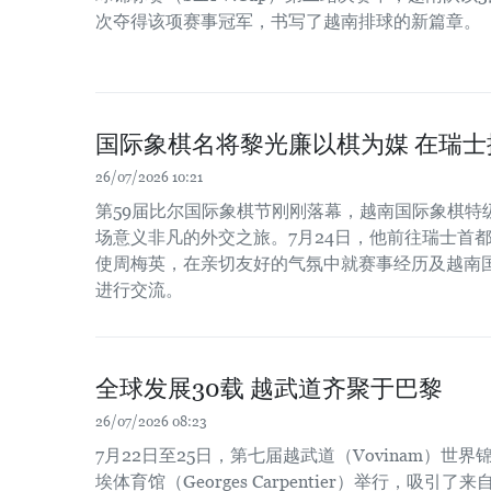
次夺得该项赛事冠军，书写了越南排球的新篇章。
国际象棋名将黎光廉以棋为媒 在瑞
26/07/2026 10:21
第59届比尔国际象棋节刚刚落幕，越南国际象棋特
场意义非凡的外交之旅。7月24日，他前往瑞士首
使周梅英，在亲切友好的气氛中就赛事经历及越南
进行交流。
全球发展30载 越武道齐聚于巴黎
26/07/2026 08:23
7月22日至25日，第七届越武道（Vovinam）世
埃体育馆（Georges Carpentier）举行，吸