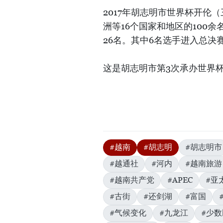
2017年胡志明市世界杯开伦
洲等16个国家和地区的100
26名。其中6名选手进入总决
这是胡志明市第3次承办世界杯
#越南
#胡志明
#胡志明市
#越通社
#河内
#越南旅游
#越南共产党
#APEC
#亚
#古街
#还剑湖
#富国
#气候变化
#九龙江
#少