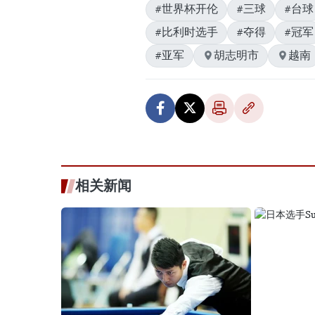
#世界杯开伦
#三球
#台球
#比利时选手
#夺得
#冠军
#亚军
胡志明市
越南
相关新闻