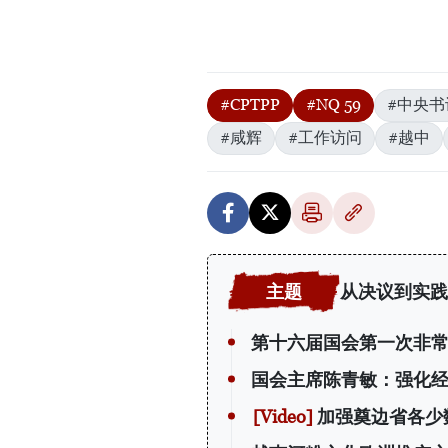
#CPTPP
#NQ 59
#中央
#咸辉
#工作访问
#越中
从决议到实践
第十六届国会第一次非
国会主席陈青敏：强化
加强奠边省各少