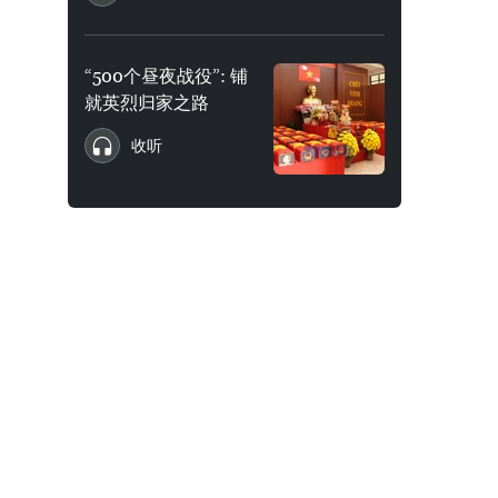
“500个昼夜战役”: 铺
就英烈归家之路
收听