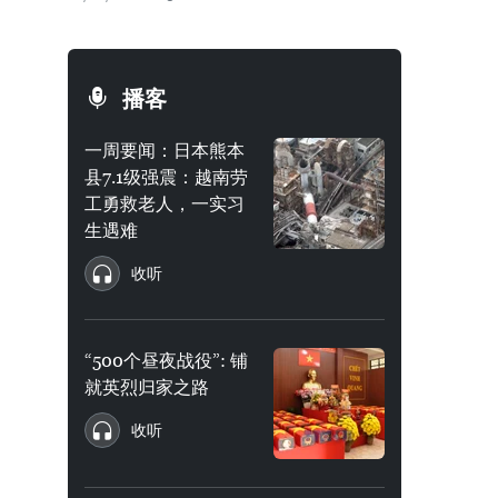
播客
一周要闻：日本熊本
县7.1级强震：越南劳
工勇救老人，一实习
生遇难
收听
“500个昼夜战役”: 铺
就英烈归家之路
收听