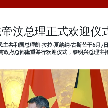
东帝汶总理正式欢迎仪
主共和国总理凯·拉拉·夏纳纳·古斯芒于6月7
越南政府总部隆重举行欢迎仪式，黎明兴总理主