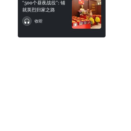
“500个昼夜战役”: 铺
就英烈归家之路
收听