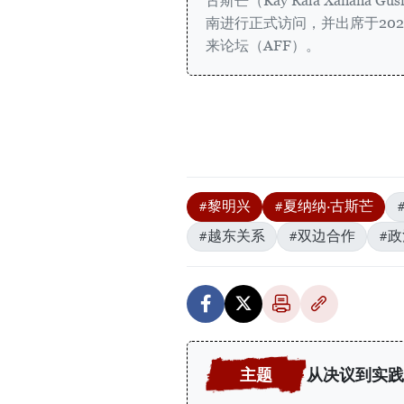
古斯芒（Kay Rala Xanan
南进行正式访问，并出席于202
来论坛（AFF）。
#黎明兴
#夏纳纳·古斯芒
#越东关系
#双边合作
#
从决议到实践