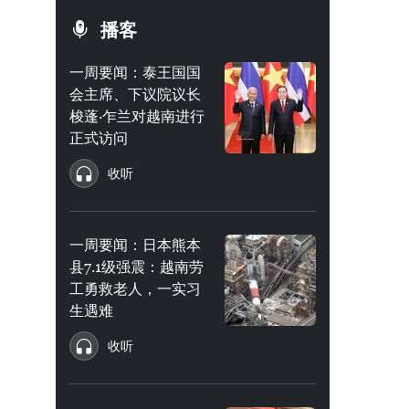
播客
一周要闻：泰王国国
会主席、下议院议长
梭蓬·乍兰对越南进行
正式访问
收听
一周要闻：日本熊本
县7.1级强震：越南劳
工勇救老人，一实习
生遇难
收听