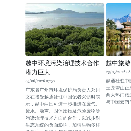
越中环境污染治理技术合作
越中旅游
潜力巨大
23/05/2026 08
越通社驻中
05/06/2026 07:50
玉龙雪山正
广东省广州市环境保护局负责人郑则
两大热门旅
文在接受越通社驻中国记者采访时表
与中国云南
示，越中两国可进一步推进在废气、
废水、噪声、固体废物及危险废物等
污染治理技术方面的合作，以减少对
生态系统的负面影响，加强生物多样