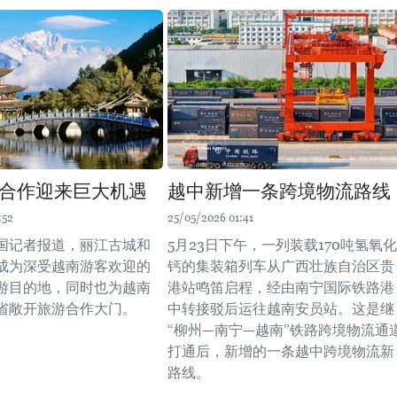
合作迎来巨大机遇
越中新增一条跨境物流路线
:52
25/05/2026 01:41
国记者报道，丽江古城和
5月23日下午，一列装载170吨氢氧化
成为深受越南游客欢迎的
钙的集装箱列车从广西壮族自治区贵
游目的地，同时也为越南
港站鸣笛启程，经由南宁国际铁路港
省敞开旅游合作大门。
中转接驳后运往越南安员站。这是继
“柳州—南宁—越南”铁路跨境物流通
打通后，新增的一条越中跨境物流新
路线。