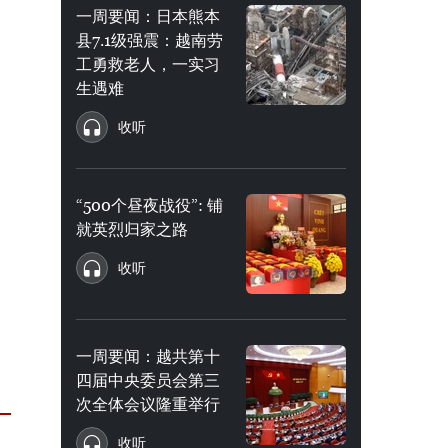
一周要闻：日本熊本
县7.1级强震：越南劳
工勇救老人，一实习
生遇难
收听
“500个昼夜战役”: 铺
就英烈归家之路
收听
一周要闻：越共第十
四届中央委员会第三
次全体会议隆重举行
收听