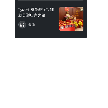
“500个昼夜战役”: 铺
就英烈归家之路
收听