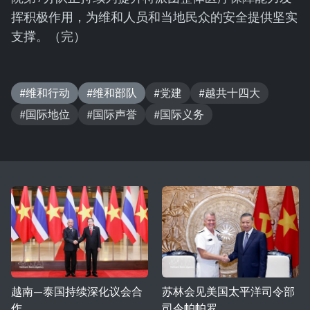
挥积极作用，为维和人员和当地民众的安全提供坚实
支撑。（完）
#维和行动
#维和部队
#党建
#越共十四大
#国际地位
#国际声誉
#国际义务
越南—泰国持续深化议会合
苏林会见美国太平洋司令部
作
司令帕帕罗