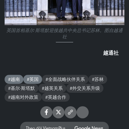
英国首相基尔·斯塔默迎接越共中央总书记苏林。图自越通
社
越通社
#越南
#英国
#全面战略伙伴关系
#苏林
#基尔·斯塔默
#越英关系
#外交关系升级
#越南对外政策
#英越合作
Theo dõi VietnamPlus