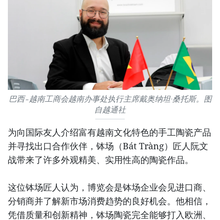
巴西–越南工商会越南办事处执行主席戴奥纳坦·桑托斯。图
自越通社
为向国际友人介绍富有越南文化特色的手工陶瓷产品
并寻找出口合作伙伴，钵场（Bát Tràng）匠人阮文
战带来了许多外观精美、实用性高的陶瓷作品。
这位钵场匠人认为，博览会是钵场企业会见进口商、
分销商并了解新市场消费趋势的良好机会。他相信，
凭借质量和创新精神，钵场陶瓷完全能够打入欧洲、