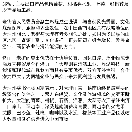
36%，主要出口产品包括葡萄、柑橘类水果、叶菜、鲜榴莲及
农产品加工品。
老街省人民委员会副主席阮成生强调，与自然风光秀丽、文化
底蕴深厚、旅游和农业发达、在中国西南地区具有战略地位的
大理州相比，老街与大理有诸多相似之处，如同为多民族的山
区地区，资源丰富，文化多样，正共同迈向绿色增长、发展旅
游业、高新农业与清洁能源的方向。
然而，老街的突出优势在于边境位置、国际口岸、泛亚物流走
廊及直接贸易合作潜力；而大理则在清洁工业、旅游科技、新
能源和现代城市规划方面具有显著优势。双方互补性强，合作
潜力巨大，为两地企业与民众带来共同利益与发展机遇。
大理州委书记杨国宗表示，对大理而言，越南始终是最重要的
经贸合作伙伴之一，双方在经贸、文化及旅游领域的交流不断
扩大。大理的葡萄、柑橘、石榴、洋葱、大蒜等农产品经由河
口口岸出口至越南，深受越南消费者喜爱。而越南的火龙果、
龙眼、巴沙鱼、辣椒、咖啡以及水泥、橡胶等工业产品也以较
大数量和良好信誉进入中国市场。