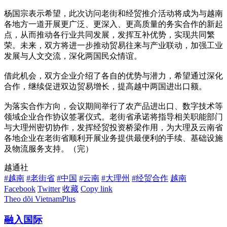
杨国宗表示希望，此次访问老街和经贸推介活动将成为与越南
各地方一道开展更广泛、更深入、更高质量的务实合作的新起
点，从而推动各行业共同发展，发挥互补优势，实现共同繁
荣。未来，双方将进一步推动贸易往来与产业联动，加强工业
发展与人文交流，深化两国民众情谊。
借此机会，双方企业介绍了各自的优势与潜力，希望通过深化
合作，继续促进双边贸易增长，提高越中两国进出口额。
为落实合作方向，会议期间举行了农产品进出口、数字技术等
领域企业合作协议签署仪式。老街省承诺将指导相关职能部门
与大理州密切协作，发挥经贸投资桥梁作用，为大理及云南省
各地企业在老街省顺利开展业务提供最便利的手续、基础设施
及物流服务支持。（完）
越通社
#越南
#老街省
#中国
#云南
#大理州
#经贸合作
越南
Facebook
Twitter
收藏
Copy link
Theo dõi VietnamPlus
融入国际