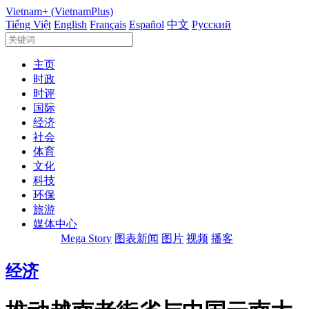
Vietnam+ (VietnamPlus)
Tiếng Việt
English
Français
Español
中文
Русский
主页
时政
时评
国际
经济
社会
体育
文化
科技
环保
旅游
媒体中心
Mega Story
图表新闻
图片
视频
播客
经济