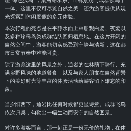
座“绿色孤岛”，集河湖水系、山林景观与成群候鸟于
一体。这里不仅可尽览自然之美，还为游客提供从观
光探索到休闲度假的多元体验。
本次行程的亮点是在平静水面上乘船观白鹭、夜鹭以
及多种珍稀鸟类成群结队回归栖息地。在这片开阔的
自然空间中，游客能切实感受到宁静与清新，这在都
市日常节奏中难能可贵。
除了游览这里的风景之外，通岩的在林荫下骑行、充
满乡野风味的地道餐食，以及与家人朋友在自然背景
下的美好时光等丰富的体验活动给游客留下难忘的印
象。
当夕阳西下，通岩比任何时候都更显诗意。成群飞鸟
依次归巢，勾勒出一幅生动而安宁的自然图景。
对许多游客而言，那一刻正是一份无价的礼物，在体