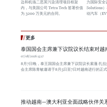
边和机场二恶英污染清理项目框架
力国际安全
内，与美国公司 Tetra Tech 签署价值
Soluti
为 3200 万美元的合同。
动汽车（E
更多
泰国国会主席兼下议院议长结束对越
07/08/2026 15:17
8月7日晚，泰王国国会主席兼下议院议长索蓬·扎
会主席陈青敏邀请于8月5日至7日对越南进行的正
推动越南—澳大利亚全面战略伙伴关