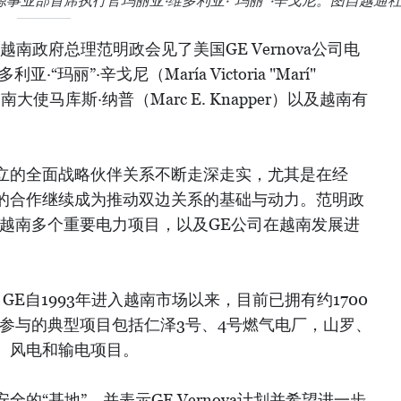
电源事业部首席执行官玛丽亚·维多利亚·“玛丽”·辛戈尼。图自越通
越南政府总理范明政会见了美国GE Vernova公司电
玛丽”·辛戈尼（María Victoria "Marí"
南大使马库斯·纳普（Marc E. Knapper）以及越南有
立的全面战略伙伴关系不断走深走实，尤其是在经
的合作继续成为推动双边关系的基础与动力。范明政
司参与越南多个重要电力项目，以及GE公司在越南发展进
GE自1993年进入越南市场以来，目前已拥有约1700
在越南参与的典型项目包括仁泽3号、4号燃气电厂，山罗、
、风电和输电项目。
的“基地”，并表示GE Vernova计划并希望进一步