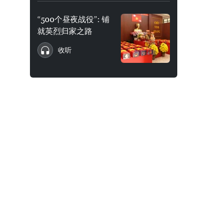
“500个昼夜战役”: 铺
就英烈归家之路
收听