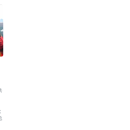
共
党
总