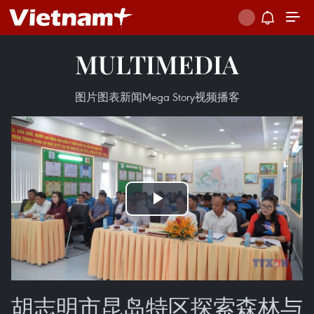
MULTIMEDIA
图片
图表新闻
Mega Story
视频
播客
Play
Video
胡志明市昆岛特区探索森林与