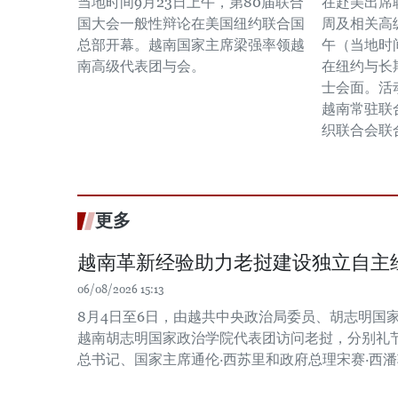
当地时间9月23日上午，第80届联合
在赴美出席
国大会一般性辩论在美国纽约联合国
周及相关高
总部开幕。越南国家主席梁强率领越
午（当地时
南高级代表团与会。
在纽约与长
士会面。活
越南常驻联
织联合会联
更多
越南革新经验助力老挝建设独立自主
06/08/2026 15:13
8月4日至6日，由越共中央政治局委员、胡志明国
越南胡志明国家政治学院代表团访问老挝，分别礼
总书记、国家主席通伦·西苏里和政府总理宋赛·西