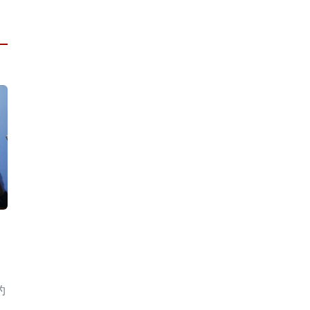
国
约
性