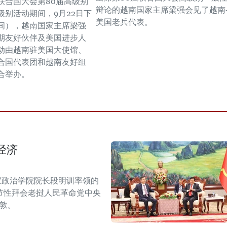
联合国大会第80届高级别
辩论的越南国家主席梁强会见了越南
级别活动期间，9月22日下
美国老兵代表。
间），越南国家主席梁强
期友好伙伴及美国进步人
动由越南驻美国大使馆、
合国代表团和越南友好组
合举办。
经济
家政治学院院长段明训率领的
节性拜会老挝人民革命党中央
潘敦。