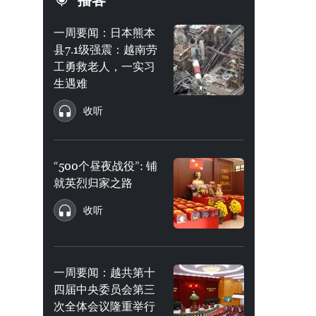
播客
一周要闻：日本熊本
县7.1级强震：越南劳
工勇救老人，一实习
生遇难
收听
“500个昼夜战役”: 铺
就英烈归家之路
收听
一周要闻：越共第十
四届中央委员会第三
次全体会议隆重举行