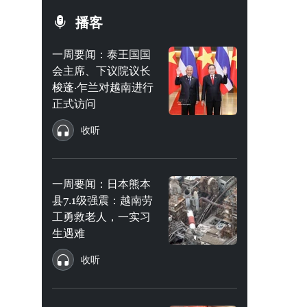
播客
一周要闻：泰王国国
会主席、下议院议长
梭蓬·乍兰对越南进行
正式访问
收听
一周要闻：日本熊本
县7.1级强震：越南劳
工勇救老人，一实习
生遇难
收听