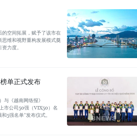
后的空间拓展，赋予了该市在
新思维和视野重构发展模式奠
引资力度。
强榜单正式发布
rt）与《越南网络报》
效上市公司50强（VIX50）名
强和5强名单”发布仪式。