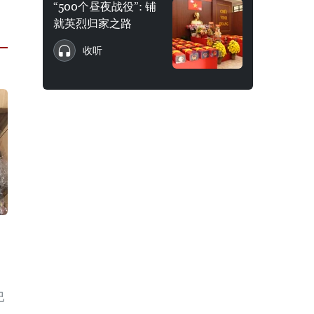
“500个昼夜战役”: 铺
就英烈归家之路
收听
已