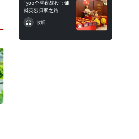
“500个昼夜战役”: 铺
就英烈归家之路
收听