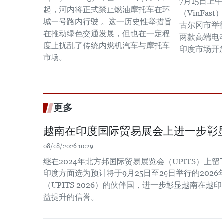
7月15日
起，河内将正式禁止燃油摩托车在环
（VinFa
城一号路内行驶 。这一历史性举措旨
古尔冈市举
在推动绿色交通发展，但也在一定程
两款高端电动
度上扰乱了传统内燃机汽车与摩托车
印度市场开
市场。
更多
越南在印度国际贸易展会上进一步彰
08/08/2026 10:29
继在2024年北方邦国际贸易展览会（UPITS）上
印度方面选为预计将于9月25日至29日举行的202
（UPITS 2026）的伙伴国，进一步彰显越南在
益提升的信誉。