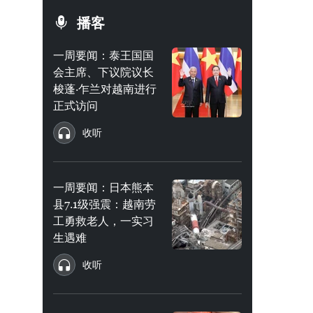
播客
一周要闻：泰王国国
会主席、下议院议长
梭蓬·乍兰对越南进行
正式访问
收听
一周要闻：日本熊本
县7.1级强震：越南劳
工勇救老人，一实习
生遇难
收听