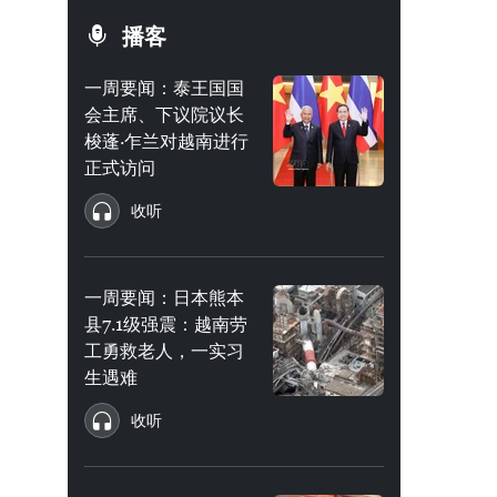
播客
一周要闻：泰王国国
会主席、下议院议长
梭蓬·乍兰对越南进行
正式访问
收听
一周要闻：日本熊本
县7.1级强震：越南劳
工勇救老人，一实习
生遇难
收听