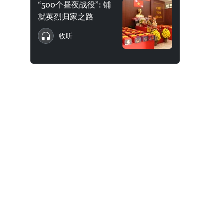
“500个昼夜战役”: 铺
就英烈归家之路
收听