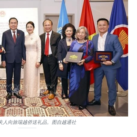
夫人向旅瑞越侨送礼品。图自越通社