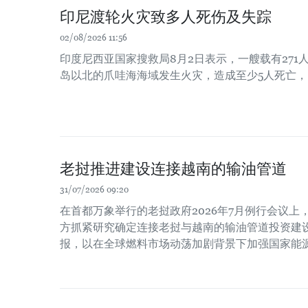
印尼渡轮火灾致多人死伤及失踪
02/08/2026 11:56
印度尼西亚国家搜救局8月2日表示，一艘载有271
岛以北的爪哇海海域发生火灾，造成至少5人死亡，
老挝推进建设连接越南的输油管道
31/07/2026 09:20
在首都万象举行的老挝政府2026年7月例行会议
方抓紧研究确定连接老挝与越南的输油管道投资建
报，以在全球燃料市场动荡加剧背景下加强国家能