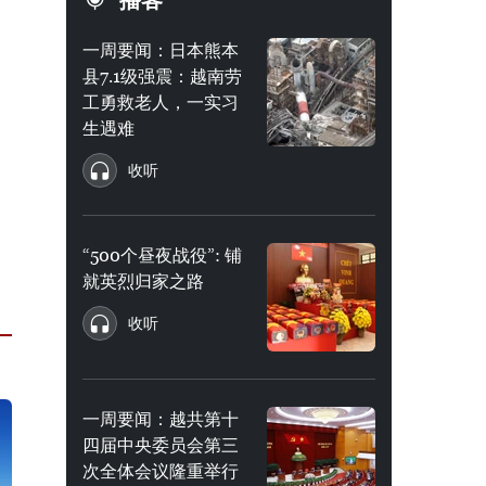
播客
一周要闻：日本熊本
县7.1级强震：越南劳
工勇救老人，一实习
生遇难
收听
“500个昼夜战役”: 铺
就英烈归家之路
收听
一周要闻：越共第十
四届中央委员会第三
次全体会议隆重举行