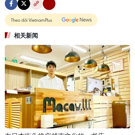
Theo dõi VietnamPlus
相关新闻