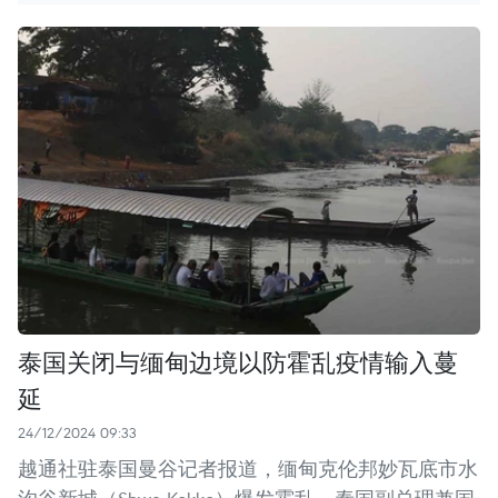
泰国关闭与缅甸边境以防霍乱疫情输入蔓
延
24/12/2024 09:33
越通社驻泰国曼谷记者报道，缅甸克伦邦妙瓦底市水