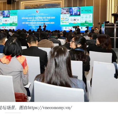
景。图自https://vneconomy.vn/