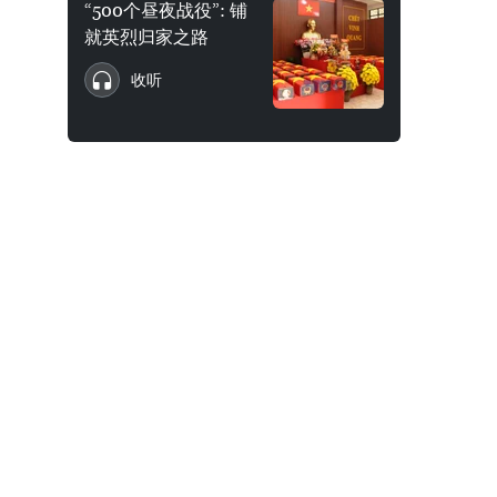
“500个昼夜战役”: 铺
就英烈归家之路
收听