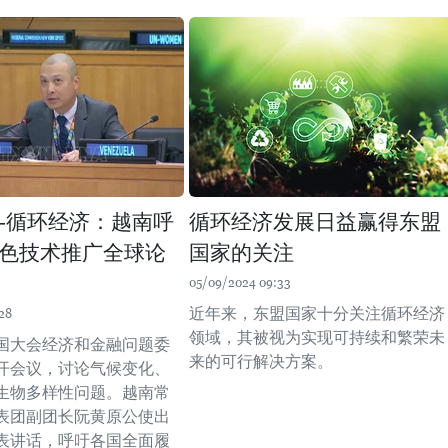
-循环经济：越南呼
循环经济发展日益赢得东盟
色技术推广全球论
国家的关注
05/09/2024 09:33
近年来，东盟国家十分关注循环经济
28
领域，其被视为实现可持续和繁荣未
合国大会经济和金融问题委
来的可行解决方案。
召开会议，讨论气候变化、
生物多样性问题。越南常
表团副团长阮黄原公使出
表讲话，呼吁各国全面履