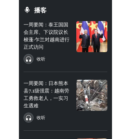
播客
一周要闻：泰王国国
会主席、下议院议长
梭蓬·乍兰对越南进行
正式访问
收听
一周要闻：日本熊本
县7.1级强震：越南劳
工勇救老人，一实习
生遇难
收听