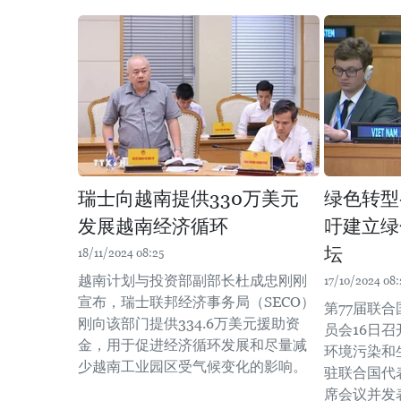
瑞士向越南提供330万美元
绿色转型
发展越南经济循环
吁建立绿
坛
18/11/2024 08:25
越南计划与投资部副部长杜成忠刚刚
17/10/2024 08:
宣布，瑞士联邦经济事务局（SECO）
第77届联
刚向该部门提供334.6万美元援助资
员会16日
金，用于促进经济循环发展和尽量减
环境污染和
少越南工业园区受气候变化的影响。
驻联合国代
席会议并发