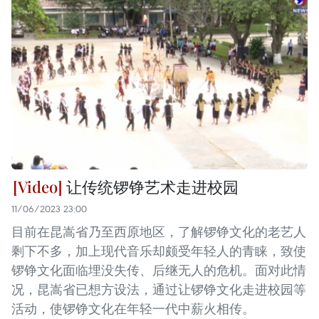
让传统锣铮艺术走进校园
11/06/2023 23:00
目前在昆嵩省乃至西原地区，了解锣铮文化的老艺人
剩下不多，加上现代音乐却颇受年轻人的青睐，致使
锣铮文化面临埋没失传、后继无人的危机。面对此情
况，昆嵩省已想方设法，通过让锣铮文化走进校园等
活动，使锣铮文化在年轻一代中薪火相传。