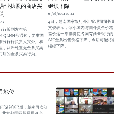
营业执照的商店买
继续下降
为
05/06/2024 02:44
4日，越南国家银行外汇管理司司长
:41
文俊表示，缩小国内与国外黄金价格
行行长刚发布第
差价这一举措将使各国有商业银行的
NN-QLNH号通知，要求国
SJC金条出售价格下降，今后可能将
市分行行负责人实外汇和
继续下降。
理，从严处置无金条买卖
商店的金条买卖行为。
显地位
留下亮眼印记后，越南再次获
6年北方邦国际贸易展览会