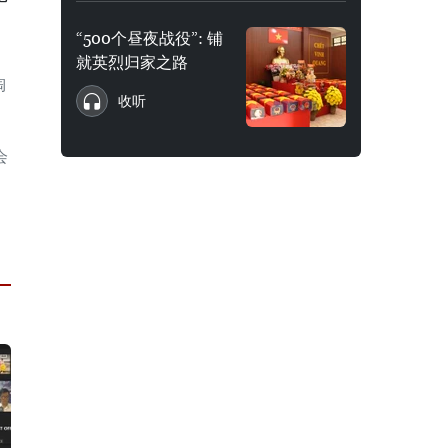
“500个昼夜战役”: 铺
就英烈归家之路
陶
收听
会