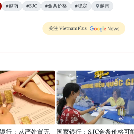
#越南
#SJC
#金条价格
#稳定
越南
关注 VietnamPlus
银行：从严处置无
国家银行：SJC金条价格可