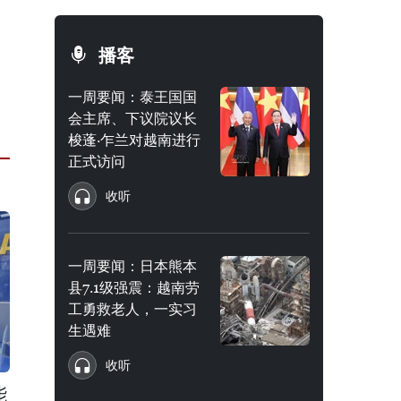
播客
一周要闻：泰王国国
会主席、下议院议长
梭蓬·乍兰对越南进行
正式访问
收听
一周要闻：日本熊本
县7.1级强震：越南劳
工勇救老人，一实习
生遇难
收听
能