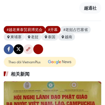
越通社
#越老柬泰贸易博览会
#开幕
#老挝占巴塞省
柬埔寨
老挝
泰国
越南
Theo dõi VietnamPlus
相关新闻