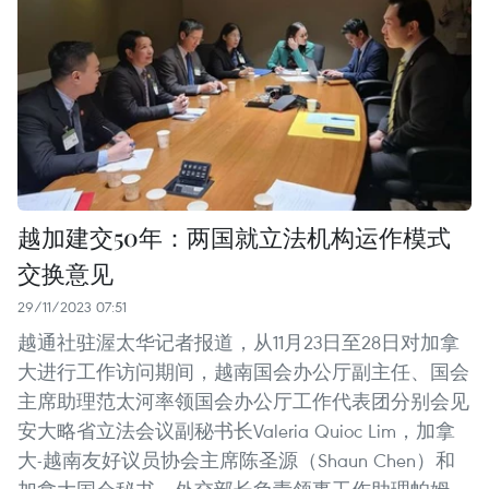
越加建交50年：两国就立法机构运作模式
交换意见
29/11/2023 07:51
越通社驻渥太华记者报道，从11月23日至28日对加拿
大进行工作访问期间，越南国会办公厅副主任、国会
主席助理范太河率领国会办公厅工作代表团分别会见
安大略省立法会议副秘书长Valeria Quioc Lim，加拿
大-越南友好议员协会主席陈圣源（Shaun Chen）和