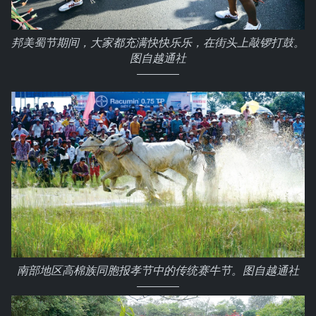
邦美蜀节期间，大家都充满快快乐乐，在街头上敲锣打鼓。
图自越通社
南部地区高棉族同胞报孝节中的传统赛牛节。图自越通社