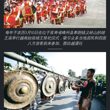
每年于农历3月10日在位于富寿省峰州县希朗镇义岭山的雄
王庙举行越南始祖雄王祭祀仪式，吸引众多当地居民和四面
八方游客前来参加。图自越通社