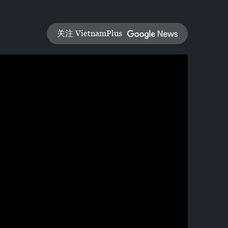
关注 VietnamPlus