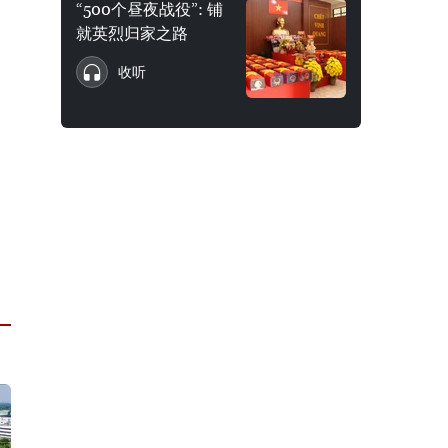
“500个昼夜战役”: 铺
就英烈归家之路
收听