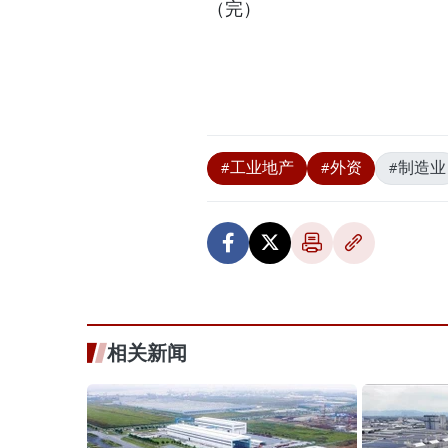
（完）
#工业地产
#外资
#制造业
相关新闻