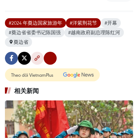
#2024 年奠边国家旅游年
#洋紫荆花节
#开幕
#奠边省省委书记陈国强
#越南政府副总理陈红河
奠边省
Theo dõi VietnamPlus
相关新闻