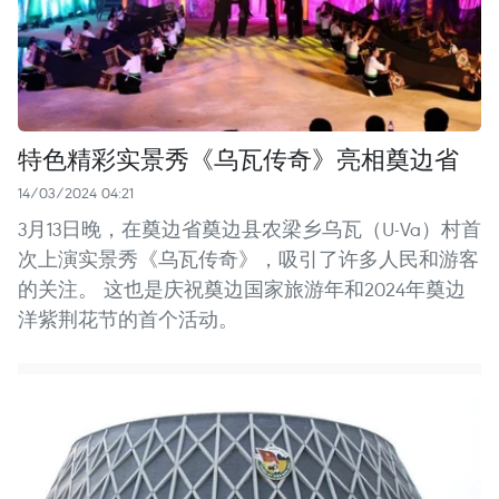
特色精彩实景秀《乌瓦传奇》亮相奠边省
14/03/2024 04:21
3月13日晚，在奠边省奠边县农梁乡乌瓦（U-Va）村首
次上演实景秀《乌瓦传奇》，吸引了许多人民和游客
的关注。 这也是庆祝奠边国家旅游年和2024年奠边
洋紫荆花节的首个活动。