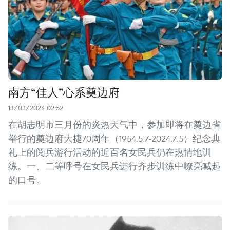
南方“佳人”心系奠边府
13/03/2024 02:52
在胡志明市三月份的炎热天气中，参加即将在奠边省
举行的奠边府大捷70周年（1954.5.7-2024.7.5）纪念典
礼上的阅兵游行活动的近百名女民兵仍在热情地训
练。一、二等呼号在女民兵进行齐步训练中嘹亮喊起
的口号。