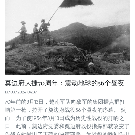
奠边府大捷70周年：震动地球的56个昼夜
13/03/2024 04:37
70年前的3月13日，越南军队向敌军的集团据点群打
响第一枪，拉开了奠边府战役56个昼夜的序幕。 然
而，为了使1954年3月13日成为历史性战役的打响之
日，此前，奠边府党委和奠边府战役指挥部就改变了
作战方针做出了正确的决策部署，为战役的胜利作出