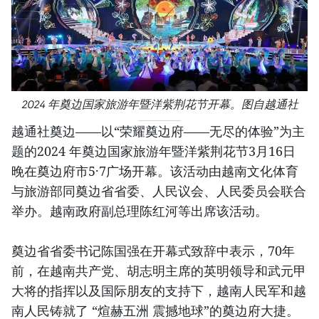
2024 年奠边国家旅游年暨洋紫荆花节开幕。图自越通社
越通社奠边——以“荣耀奠边府——无尽的体验”为主
题的2024 年奠边国家旅游年暨洋紫荆花节3月16日
晚在奠边府市5·7广场开幕。该活动由越南文化体育
与旅游部同奠边省省委、人民议会、人民委员会联合
举办。越南政府副总理陈红河等出席该活动。
奠边省省委书记陈国强在开幕式致辞中表示，70年
前，在越南共产党、胡志明主席的英明领导和武元甲
大将的指挥以及国际朋友的支持下，越南人民军和越
南人民铸就了 “煊赫五洲 震撼地球”的奠边府大捷。