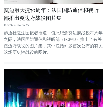
奠边府大捷70周年：法国国防通信和视听
部推出奠边府战役图片集
14/03/2024 02:29
越通社驻法国记者报道，值此纪念奠边府战役70周年
之际，法国国防通信和视听部（ECPAD）推出了有关
奠边府战役的图片集，其中包括许多首次公布的有关
这场历史性战役的图片。