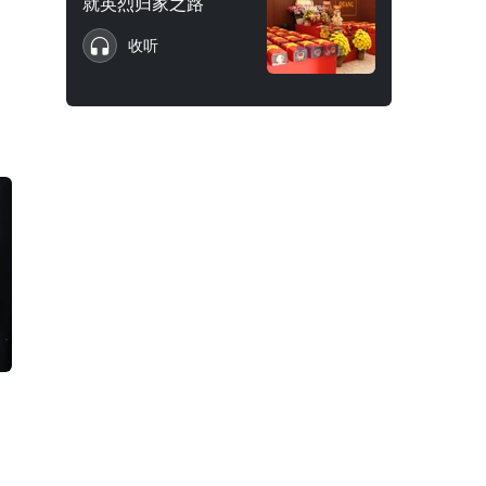
就英烈归家之路
收听