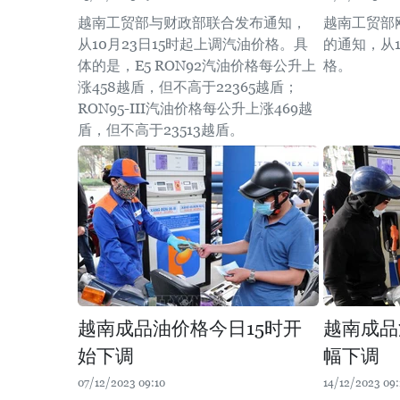
越南工贸部与财政部联合发布通知，
越南工贸部
从10月23日15时起上调汽油价格。具
的通知，从1
体的是，E5 RON92汽油价格每公升上
格。
涨458越盾，但不高于22365越盾；
RON95-III汽油价格每公升上涨469越
盾，但不高于23513越盾。
越南成品油价格今日15时开
越南成品
始下调
幅下调
07/12/2023 09:10
14/12/2023 09: