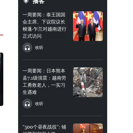
播客
一周要闻：泰王国国
会主席、下议院议长
梭蓬·乍兰对越南进行
正式访问
收听
一周要闻：日本熊本
县7.1级强震：越南劳
工勇救老人，一实习
生遇难
收听
“500个昼夜战役”: 铺