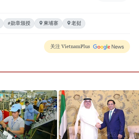
#勋章颁授
柬埔寨
老挝
关注 VietnamPlus