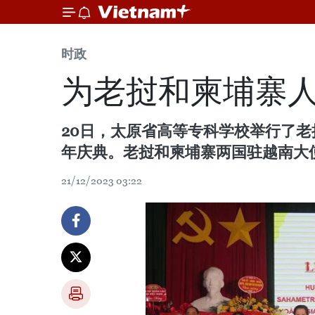
时政
为老挝和柬埔寨
20日，太原省高等专科学校举行了老挝
年庆典。老挝和柬埔寨两国驻越南大
21/12/2023 03:22