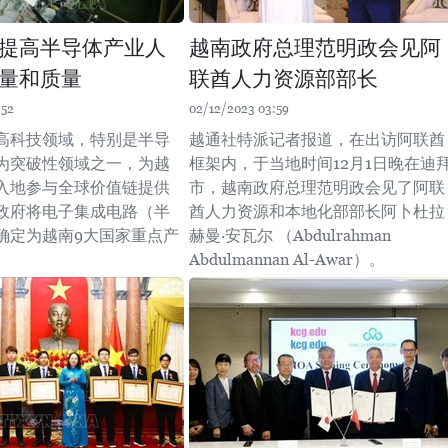
提高半导体产业人
越南政府总理范明政会见阿
量和质量
联酋人力资源部部长
:52
02/12/2023 03:59
高科技领域，特别是半导
越通社特派记者报道，在出访阿联酋
为突破性领域之一，为越
框架内，于当地时间12月1日晚在迪
入地参与全球价值链提供
市，越南政府总理范明政会见了阿联
政府将电子集成电路（半
酋人力资源和本地化部部长阿卜杜拉
确定为越南9大国家重点产
赫曼·安瓦尔 （Abdulrahman
Abdulmannan Al-Awar）。