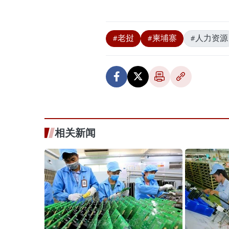
#老挝
#柬埔寨
#人力资源
相关新闻