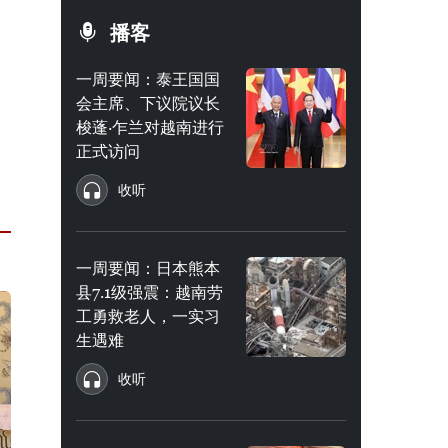
播客
一周要闻：泰王国国
会主席、下议院议长
梭蓬·乍兰对越南进行
正式访问
收听
一周要闻：日本熊本
县7.1级强震：越南劳
工勇救老人，一实习
生遇难
收听