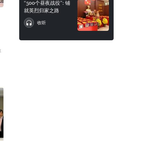
“500个昼夜战役”: 铺
就英烈归家之路
收听
拜