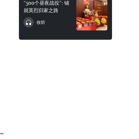
“500个昼夜战役”: 铺
就英烈归家之路
收听