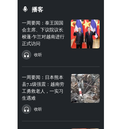
播客
一周要闻：泰王国国
会主席、下议院议长
梭蓬·乍兰对越南进行
正式访问
收听
一周要闻：日本熊本
县7.1级强震：越南劳
工勇救老人，一实习
生遇难
收听