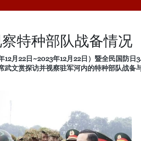
视察特种部队战备情况
2月22日~2023年12月22日）暨全民国防日34周
家主席武文赏探访并视察驻军河内的特种部队战备