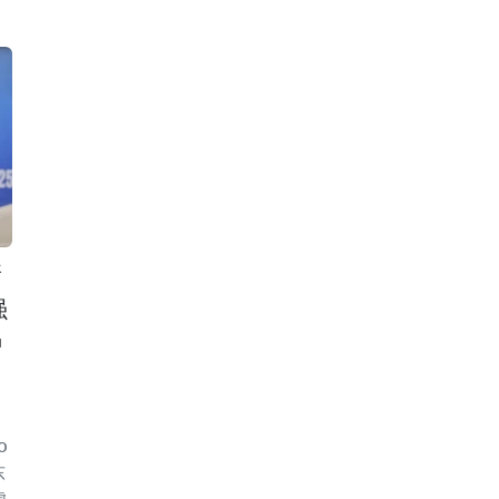
新
强
种
0
东