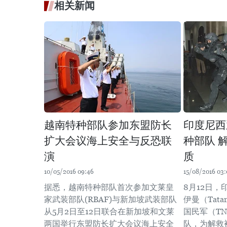
相关新闻
越南特种部队参加东盟防长
印度尼西
扩大会议海上安全与反恐联
种部队 
演
质
10/05/2016 09:46
15/08/2016 03:
据悉，越南特种部队首次参加文莱皇
8月12日
家武装部队(RBAF)与新加坡武装部队
伊曼（Tata
从5月2日至12日联合在新加坡和文莱
国民军（T
两国举行东盟防长扩大会议海上安全
队，为解救