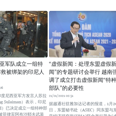
亚军队成立一组特
“虚假新闻：处理东盟虚假
解救被绑架的印尼人
闻”的专题研讨会举行 越南
调了成立打击虚假新闻“特
部队”的必要性
06
，印度尼西亚军方发言人苏拉
21/01/2021 02:51
ng Sulaiman）表示，印尼
据越通社驻雅加达记者的报道，1月2
NI）已决定成立一组特种部
日，东盟秘书处（ASEC）同东盟与
被菲律宾阿布沙耶夫武装