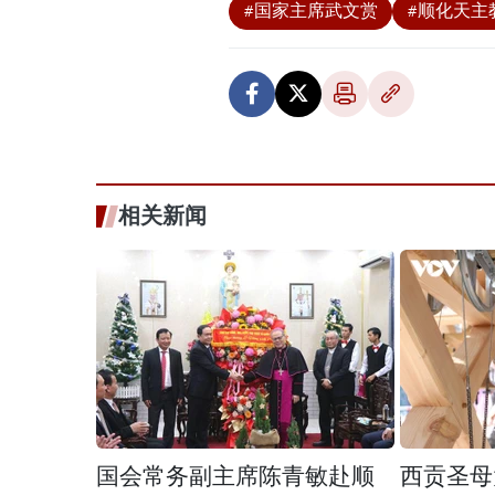
#国家主席武文赏
#顺化天主
相关新闻
国会常务副主席陈青敏赴顺
西贡圣母