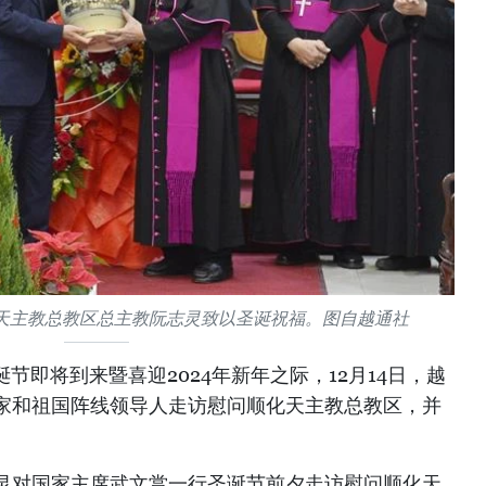
天主教总教区总主教阮志灵致以圣诞祝福。图自越通社
诞节即将到来暨喜迎2024年新年之际，12月14日，越
家和祖国阵线领导人走访慰问顺化天主教总教区，并
灵对国家主席武文赏一行圣诞节前夕走访慰问顺化天