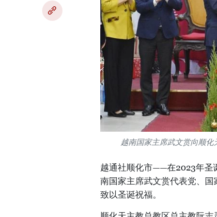
越南国家主席武文赏向顺化
越通社顺化市——在2023年圣
南国家主席武文赏代表党、国
致以圣诞祝福。
顺化天主教总教区总主教阮志