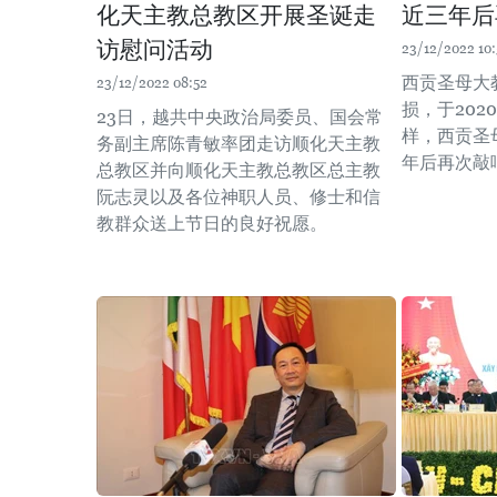
化天主教总教区开展圣诞走
近三年后
访慰问活动
23/12/2022 10:
西贡圣母大
23/12/2022 08:52
损，于202
23日，越共中央政治局委员、国会常
样，西贡圣
务副主席陈青敏率团走访顺化天主教
年后再次敲
总教区并向顺化天主教总教区总主教
阮志灵以及各位神职人员、修士和信
教群众送上节日的良好祝愿。