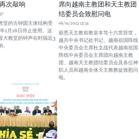
再次敲响
席向越南主教团和天主教团
结委员会致慰问电
57
教堂的古钟因主体结构受
06/01/2023 13:51
0年1月18日停止使用。这
获悉天主教前教皇本笃十六世辞世，
母大教堂的钟声在时隔近3
越共中央书记处书记、越南祖国阵线
响。
中央委员会主席杜文战代表越南祖国
阵线中央委员会主席团向越南主教
团、越南天主教团结委员会及各位神
职人员和越南全体天主教教徒致慰问
电。