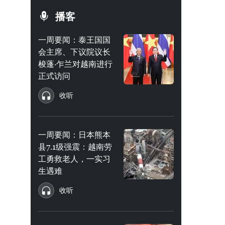
播客
一周要闻：泰王国国
会主席、下议院议长
梭蓬·乍兰对越南进行
正式访问
收听
一周要闻：日本熊本
县7.1级强震：越南劳
工勇救老人，一实习
生遇难
收听