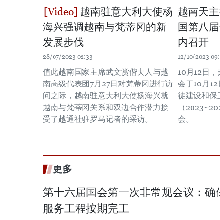
越南驻意大利大使杨
越南天主
海兴强调越南与梵蒂冈的新
国第八届
发展步伐
内召开
28/07/2023 02:33
12/10/2023 09:
值此越南国家主席武文赏偕夫人与越
10月12日
南高级代表团7月27日对梵蒂冈进行访
会于10月1
问之际，越南驻意大利大使杨海兴就
徒建设和保
越南与梵蒂冈关系和双边合作潜力接
（2023~
受了越通社驻罗马记者的采访。
会。
更多
第十六届国会第一次非常规会议：确保2
服务工程按期完工