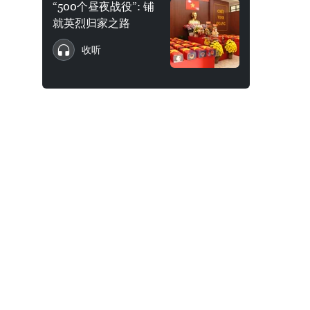
“500个昼夜战役”: 铺
就英烈归家之路
收听