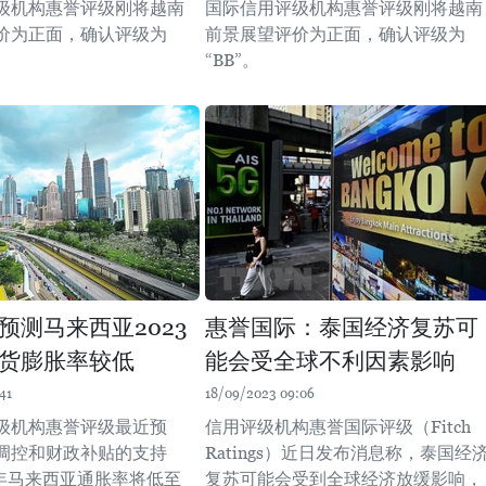
级机构惠誉评级刚将越南
国际信用评级机构惠誉评级刚将越南
价为正面，确认评级为
前景展望评价为正面，确认评级为
“BB”。
预测马来西亚2023
惠誉国际：泰国经济复苏可
货膨胀率较低
能会受全球不利因素影响
41
18/09/2023 09:06
级机构惠誉评级最近预
信用评级机构惠誉国际评级（Fitch
调控和财政补贴的支持
Ratings）近日发布消息称，泰国经
3 年马来西亚通胀率将低至
复苏可能会受到全球经济放缓影响，