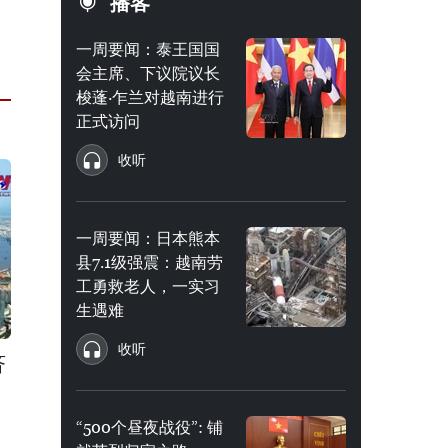
播客
一周要闻：泰王国国
会主席、下议院议长
梭蓬·乍兰对越南进行
正式访问
收听
一周要闻：日本熊本
县7.1级强震：越南劳
工勇救老人，一实习
生遇难
收听
济
“500个昼夜战役”: 铺