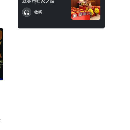
就英烈归家之路
收听
济