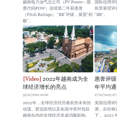
越南电力油气总公司（PV Power—股
国际信用评
票代码POW）连续第二年获惠誉
前景展望评
（Fitch Ratings） “BB”评级，展望“积
“BB”。
极”。
2022年越南成为全
惠誉评级
球经济增长的亮点
年平均通
31/12/2022 01:00
17/02/2023 07:
2022年，全球经济经历着前所未有的
美国信用评
动荡。新冠疫情以及各国冲突对包括
测，在价格
越南在内的全球经济造成消极影响。
下， 202