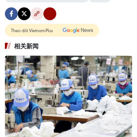
Theo dõi VietnamPlus
相关新闻