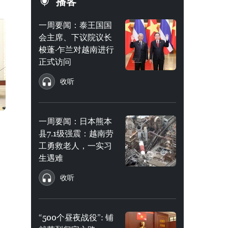
播客
一周要闻：泰王国国
会主席、下议院议长
梭蓬·乍兰对越南进行
正式访问
收听
一周要闻：日本熊本
县7.1级强震：越南劳
工勇救老人，一实习
生遇难
收听
“500个昼夜战役”: 铺