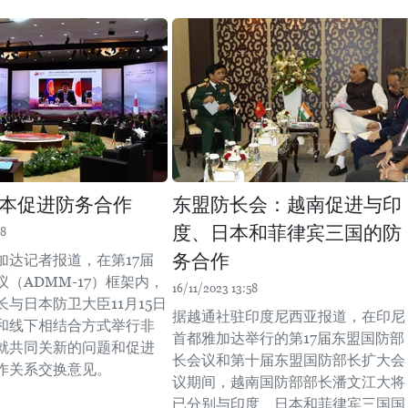
本促进防务合作
东盟防长会：越南促进与印
度、日本和菲律宾三国的防
58
务合作
加达记者报道，在第17届
（ADMM-17）框架内，
16/11/2023 13:58
与日本防卫大臣11月15日
据越通社驻印度尼西亚报道，在印尼
和线下相结合方式举行非
首都雅加达举行的第17届东盟国防部
就共同关新的问题和促进
长会议和第十届东盟国防部长扩大会
作关系交换意见。
议期间，越南国防部部长潘文江大将
已分别与印度、日本和菲律宾三国国