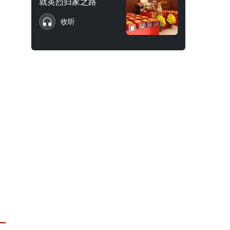
就英烈归家之路
收听