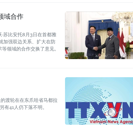
领域合作
·苏比安托8月3日在首都雅
就加强双边关系、扩大在防
术等领域的合作交换了意见。
人的渡轮在在东爪哇省马都拉
另有41人仍下落不明。