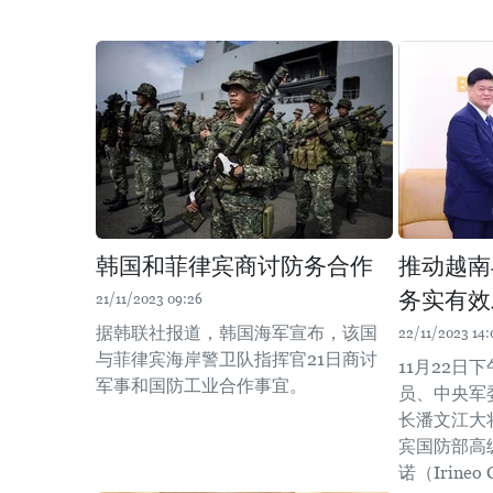
韩国和菲律宾商讨防务合作
推动越南
务实有效
21/11/2023 09:26
据韩联社报道，韩国海军宣布，该国
22/11/2023 14:
与菲律宾海岸警卫队指挥官21日商讨
11月22日
军事和国防工业合作事宜。
员、中央军
长潘文江大
宾国防部高
诺（Irineo 