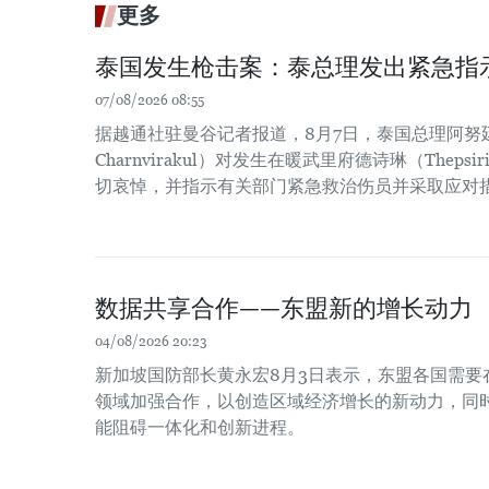
更多
泰国发生枪击案：泰总理发出紧急指
07/08/2026 08:55
据越通社驻曼谷记者报道，8月7日，泰国总理阿努廷·
Charnvirakul）对发生在暖武里府德诗琳（Thep
切哀悼，并指示有关部门紧急救治伤员并采取应对
数据共享合作——东盟新的增长动力
04/08/2026 20:23
新加坡国防部长黄永宏8月3日表示，东盟各国需要
领域加强合作，以创造区域经济增长的新动力，同时
能阻碍一体化和创新进程。