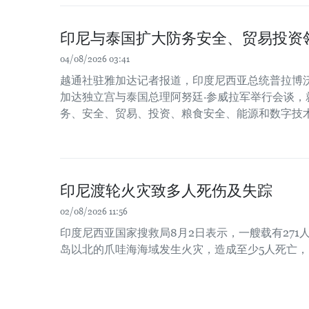
印尼与泰国扩大防务安全、贸易投资
04/08/2026 03:41
越通社驻雅加达记者报道，印度尼西亚总统普拉博沃
加达独立宫与泰国总理阿努廷·参威拉军举行会谈，
务、安全、贸易、投资、粮食安全、能源和数字技
印尼渡轮火灾致多人死伤及失踪
02/08/2026 11:56
印度尼西亚国家搜救局8月2日表示，一艘载有271
岛以北的爪哇海海域发生火灾，造成至少5人死亡，