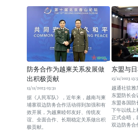
防务合作为越柬关系发展做
东盟与日
出积极贡献
15/11/2023 13:
越通社驻雅
15/11/2023 03:31
东盟防长会议
据《人民军队》，近年来，越南与柬
东盟各国防长
埔寨双边防务合作活动得到加强和有
下午以线上
效开展，为越柬睦邻友好、传统友
正式会晤，
谊、全面合作、长期稳定关系做出积
双边防务合
极贡献。